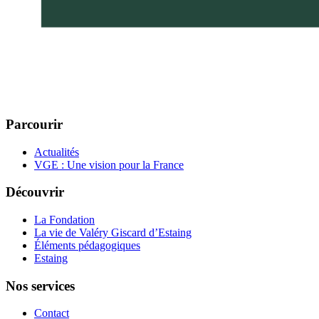
Parcourir
Actualités
VGE : Une vision pour la France
Découvrir
La Fondation
La vie de Valéry Giscard d’Estaing
Éléments pédagogiques
Estaing
Nos services
Contact