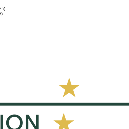
75)
6)