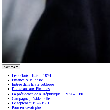
Sommaire
Les débuts : 1926 – 1974
Enfance & Jeunesse
Entrée dans la vie publique
Douze ans aux Finances
La présidence de la République 1974 – 1981
Campagne présidentielle
Le septennat 1974-1981
Pour en savoir plus