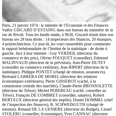
Paris, 21 janvier 1974 : le ministre de l’Economie et des Finances
Valéry GISCARD D’ESTAING dans son bureau du ministère de la
rue de Rivoli. Tous les lundis matin, à 9h30, Giscard réunit dans son
bureau ses 28 bras droits : 14 inspecteurs des finances, 20 énarques,
4 polytechniciens. Ce jour-là, les voici rassemblés pour commenter
le rapport hebdomadaire de l’Institut de la statistique : de droite à
gauche, face à leur ministre : Guy VERDEIL (directeur du
commerce et des prix), Olivier FOUQUET (conseiller), Edmond
MALINVAUD (directeur de la prévision), Jean-Pierre DUTET
(conseiller au commerce extérieur), Jean RIPERT (directeur de la
statistique), Philippe PONTET (chargé de mission, assurances),
Bertrand LARRERA DE MOREL (directeur des relations
économiques extérieures), Pierre GISSEROT (caché, à la
commission centrale des marchés), Claude-Pierre BROSSOLETTE
(directeur du Trésor), Michel PEBEREAU (caché, conseiller au
Trésor), François DE COMBRET (conseiller, salaires), Robert
BERTAUX (directeur général des impôts), Daniel DOMMEL (chef
de l’inspection des finances), B. SCHWEISGUTH (chargé de
mission), Renaud DE LA GENIERE (directeur du Budget), Lionel
STOLERU (conseiller, économique), Yves CANNAC (directeur