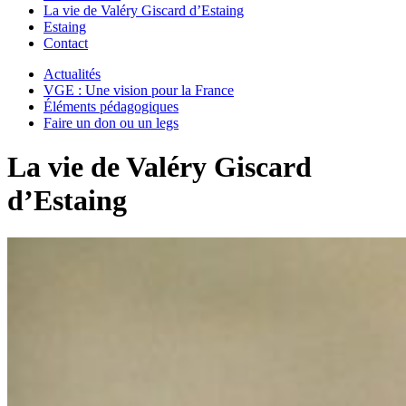
La vie de Valéry Giscard d’Estaing
Estaing
Contact
Actualités
VGE : Une vision pour la France
Éléments pédagogiques
Faire un don ou un legs
La vie de Valéry Giscard
d’Estaing