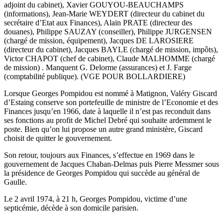
adjoint du cabinet), Xavier GOUYOU-BEAUCHAMPS
(informations), Jean-Marie WEYDERT (directeur du cabinet du
secrétaire d’Etat aux Finances), Alain PRATE (directeur des
douanes), Philippe SAUZAY (conseiller), Philippe JURGENSEN
(chargé de mission, équipement), Jacques DE LAROSIERE
(directeur du cabinet), Jacques BAYLE (chargé de mission, impôts),
Victor CHAPOT (chef de cabinet), Claude MALHOMME (chargé
de mission) . Manquent G. Delorme (assurances) et J. Farge
(comptabilité publique). (VGE POUR BOLLARDIERE)
Lorsque Georges Pompidou est nommé à Matignon, Valéry Giscard
d’Estaing conserve son portefeuille de ministre de l’Economie et des
Finances jusqu’en 1966, date à laquelle il n’est pas reconduit dans
ses fonctions au profit de Michel Debré qui souhaite ardemment le
poste. Bien qu’on lui propose un autre grand ministère, Giscard
choisit de quitter le gouvernement.
Son retour, toujours aux Finances, s’effectue en 1969 dans le
gouvernement de Jacques Chaban-Delmas puis Pierre Messmer sous
la présidence de Georges Pompidou qui succède au général de
Gaulle.
Le 2 avril 1974, à 21 h, Georges Pompidou, victime d’une
septicémie, décède à son domicile parisien.