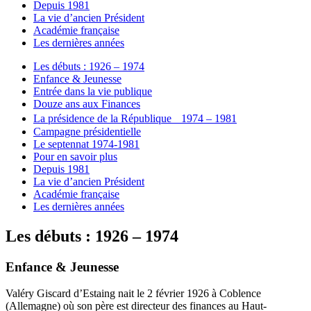
Depuis 1981
La vie d’ancien Président
Académie française
Les dernières années
Les débuts : 1926 – 1974
Enfance & Jeunesse
Entrée dans la vie publique
Douze ans aux Finances
La présidence de la République 1974 – 1981
Campagne présidentielle
Le septennat 1974-1981
Pour en savoir plus
Depuis 1981
La vie d’ancien Président
Académie française
Les dernières années
Les débuts : 1926 – 1974
Enfance & Jeunesse
Valéry Giscard d’Estaing nait le 2 février 1926 à Coblence
(Allemagne) où son père est directeur des finances au Haut-