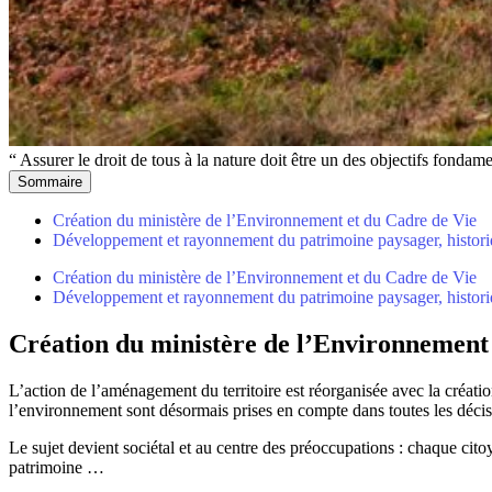
“ Assurer le droit de tous à la nature doit être un des objectifs fondam
Sommaire
Création du ministère de l’Environnement et du Cadre de Vie
Développement et rayonnement du patrimoine paysager, historiq
Création du ministère de l’Environnement et du Cadre de Vie
Développement et rayonnement du patrimoine paysager, historiq
Création du ministère de l’Environnement
L’action de l’aménagement du territoire est réorganisée avec la créat
l’environnement sont désormais prises en compte dans toutes les décis
Le sujet devient sociétal et au centre des préoccupations : chaque cit
patrimoine …