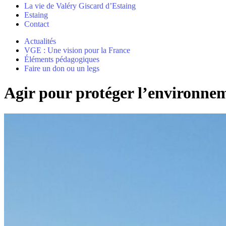
La vie de Valéry Giscard d’Estaing
Estaing
Contact
Actualités
VGE : Une vision pour la France
Éléments pédagogiques
Faire un don ou un legs
Agir pour protéger l’environne