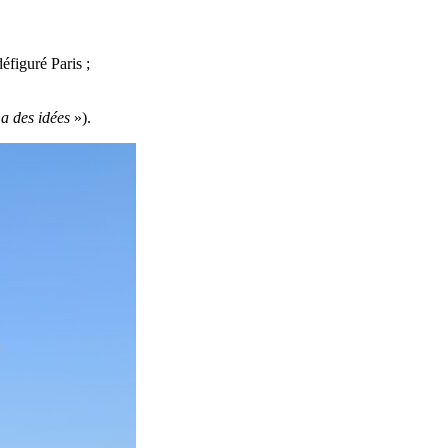
éfiguré Paris ;
a des idées
»).