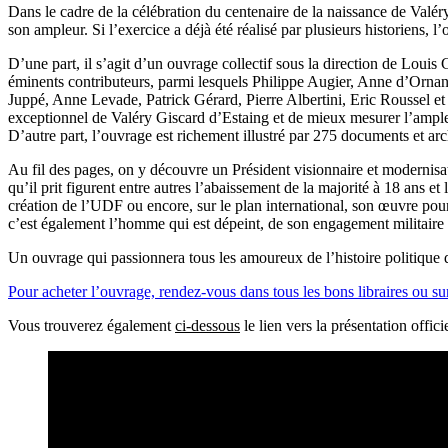
Dans le cadre de la célébration du centenaire de la naissance de Valé
son ampleur. Si l’exercice a déjà été réalisé par plusieurs historiens, 
D’une part, il s’agit d’un ouvrage collectif sous la direction de Louis
éminents contributeurs, parmi lesquels Philippe Augier, Anne d’Orna
Juppé, Anne Levade, Patrick Gérard, Pierre Albertini, Eric Roussel et 
exceptionnel de Valéry Giscard d’Estaing et de mieux mesurer l’ampleu
D’autre part, l’ouvrage est richement illustré par 275 documents et a
Au fil des pages, on y découvre un Président visionnaire et modernisat
qu’il prit figurent entre autres l’abaissement de la majorité à 18 an
création de l’UDF ou encore, sur le plan international, son œuvre po
c’est également l’homme qui est dépeint, de son engagement militaire
Un ouvrage qui passionnera tous les amoureux de l’histoire politique de 
Pour acheter l’ouvrage, rendez-vous dans tous les bons libraires ou sur
Vous trouverez également
ci-dessous
le lien vers la présentation offi