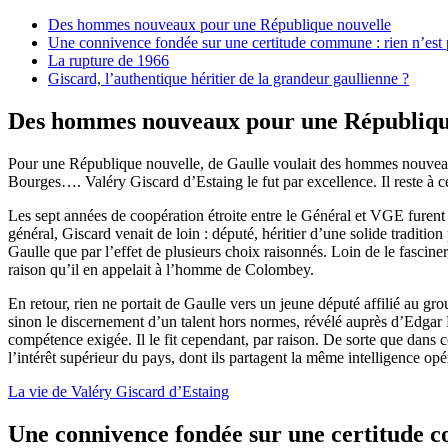
Des hommes nouveaux pour une République nouvelle
Une connivence fondée sur une certitude commune : rien n’est 
La rupture de 1966
Giscard, l’authentique héritier de la grandeur gaullienne ?
Des hommes nouveaux pour une Républiqu
Pour une République nouvelle, de Gaulle voulait des hommes nouveaux
Bourges…. Valéry Giscard d’Estaing le fut par excellence. Il reste à ce 
Les sept années de coopération étroite entre le Général et VGE furen
général, Giscard venait de loin : député, héritier d’une solide traditi
Gaulle que par l’effet de plusieurs choix raisonnés. Loin de le fasciner
raison qu’il en appelait à l’homme de Colombey.
En retour, rien ne portait de Gaulle vers un jeune député affilié au 
sinon le discernement d’un talent hors normes, révélé auprès d’Edgar 
compétence exigée. Il le fit cependant, par raison. De sorte que dans
l’intérêt supérieur du pays, dont ils partagent la même intelligence opé
La vie de Valéry Giscard d’Estaing
Une connivence fondée sur une certitude co