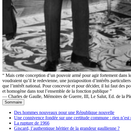
“ Mais cette conception d’un pouvoir armé pour agir fortement dans le 
voudraient qu’il le redevienne, une juxtaposition d’intérêts particulie
que l’intérêt national. Pour concevoir et pour décider, il lui faut des po
et homogène dans tout l’ensemble de la fonction publique ”
— Charles de Gaulle, Mémoires de Guerre, III, Le Salut, Ed. de la Plé
Sommaire
Des hommes nouveaux pour une République nouvelle
Une connivence fondée sur une certitude commune : rien n’est 
La rupture de 1966
Giscard, l’authentique héritier de la grandeur gaullienne ?