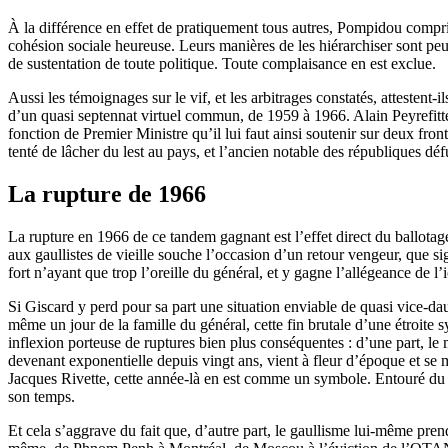
À la différence en effet de pratiquement tous autres, Pompidou compris
cohésion sociale heureuse. Leurs manières de les hiérarchiser sont peut
de sustentation de toute politique. Toute complaisance en est exclue.
Aussi les témoignages sur le vif, et les arbitrages constatés, attestent-i
d’un quasi septennat virtuel commun, de 1959 à 1966. Alain Peyrefitte 
fonction de Premier Ministre qu’il lui faut ainsi soutenir sur deux fro
tenté de lâcher du lest au pays, et l’ancien notable des républiques déf
La rupture de 1966
La rupture en 1966 de ce tandem gagnant est l’effet direct du ballotag
aux gaullistes de vieille souche l’occasion d’un retour vengeur, que si
fort n’ayant que trop l’oreille du général, et y gagne l’allégeance de 
Si Giscard y perd pour sa part une situation enviable de quasi vice-dau
même un jour de la famille du général, cette fin brutale d’une étroite
inflexion porteuse de ruptures bien plus conséquentes : d’une part, l
devenant exponentielle depuis vingt ans, vient à fleur d’époque et se m
Jacques Rivette, cette année-là en est comme un symbole. Entouré du 
son temps.
Et cela s’aggrave du fait que, d’autre part, le gaullisme lui-même pren