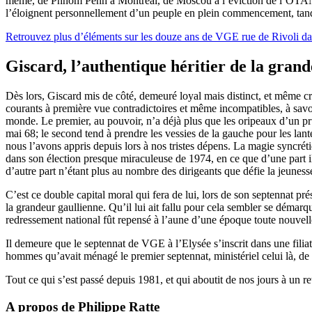
même, de Phnom Penh à Montréal, de Moscou à l’éviction de l’OTAN, sur
l’éloignent personnellement d’un peuple en plein commencement, tandis 
Retrouvez plus d’éléments sur les douze ans de VGE rue de Rivoli d
Giscard, l’authentique héritier de la grand
Dès lors, Giscard mis de côté, demeuré loyal mais distinct, et même cr
courants à première vue contradictoires et même incompatibles, à savoir
monde. Le premier, au pouvoir, n’a déjà plus que les oripeaux d’un pr
mai 68; le second tend à prendre les vessies de la gauche pour les lant
nous l’avons appris depuis lors à nos tristes dépens. La magie syncrét
dans son élection presque miraculeuse de 1974, en ce que d’une part i
d’autre part n’étant plus au nombre des dirigeants que défie la jeunesse,
C’est ce double capital moral qui fera de lui, lors de son septennat prés
la grandeur gaullienne. Qu’il lui ait fallu pour cela sembler se démarqu
redressement national fût repensé à l’aune d’une époque toute nouvell
Il demeure que le septennat de VGE à l’Elysée s’inscrit dans une filia
hommes qu’avait ménagé le premier septennat, ministériel celui là, de
Tout ce qui s’est passé depuis 1981, et qui aboutit de nos jours à un 
A propos de Philippe Ratte