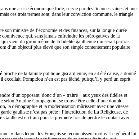
sans une assise économique forte, servie par des finances saines et une
 mais ces trois termes sont, dans leur conviction commune, le triangle
s vite son ministre de l’économie et des finances, sur la longue durée
 connivence qui, sans jamais enfreindre les prérogatives de la
qui vient du giron même de la fidélité gaullienne qui serait parfois
au nom d’un objectif plus élevé que son simple contentement populaire.
 proche de la famille politique giscardienne, en ait été cause, a donné
il excellait. Pompidou n’en est pas fâché, puisqu’il y perd un esprit
rendre d’un opposant, donc d’un « traître » aux yeux des fidèles et
fique selon Antoine Compagnon, se trouve être celle d’une double
ion, la démographie et la modernisation mûrissent avec une vitesse
arde gaulliste n’est pas prête : l’interdiction de La Religieuse, de
aulle est en train pour la première fois de perdre le contact avec
sonnel » dans lequel les Français se reconnaissent moins. Le général lui