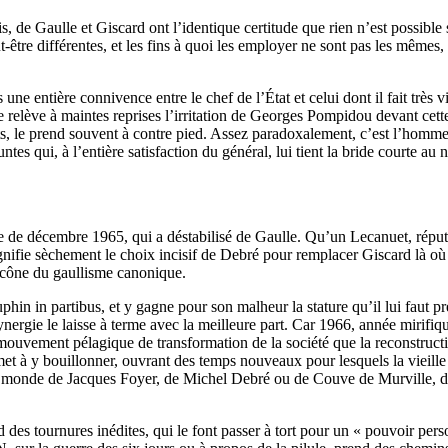
, de Gaulle et Giscard ont l’identique certitude que rien n’est possible 
-être différentes, et les fins à quoi les employer ne sont pas les mêmes,
ls une entière connivence entre le chef de l’État et celui dont il fait trè
relève à maintes reprises l’irritation de Georges Pompidou devant cette
nts, le prend souvent à contre pied. Assez paradoxalement, c’est l’homme 
untes qui, à l’entière satisfaction du général, lui tient la bride courte 
e de décembre 1965, qui a déstabilisé de Gaulle. Qu’un Lecanuet, réputé
gnifie sèchement le choix incisif de Debré pour remplacer Giscard là où 
l’icône du gaullisme canonique.
phin in partibus, et y gagne pour son malheur la stature qu’il lui faut p
 synergie le laisse à terme avec la meilleure part. Car 1966, année miri
e mouvement pélagique de transformation de la société que la reconstruct
et à y bouillonner, ouvrant des temps nouveaux pour lesquels la vieille g
monde de Jacques Foyer, de Michel Debré ou de Couve de Murville, de G
d des tournures inédites, qui le font passer à tort pour un « pouvoir per