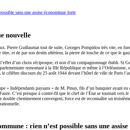
possible sans une assise économique forte
e nouvelle
. Pierre Guillaumat tout de suite, Georges Pompidou très vite, en fure
titre, et de par son destin ultérieur, la pierre de touche de ce que le gau
t l’effet d’un choix réciproque, et non d’un compagnonnage établi. Si
on parlementaire remontant à la IIIe République et même à l’Orléanisme, s
, le célèbre discours du 25 août 1944 devant l’hôtel de ville de Paris l’a
groupe « Indépendants paysans » de M. Pinay, fils d’un banquier ayant eu
Faure. C’est presque à contre-fil que le chef de l’État se tournait ver
 ce double cheminement convergent, force est de reconnaître un troisiè
rationnelle.
mmune : rien n’est possible sans une assis