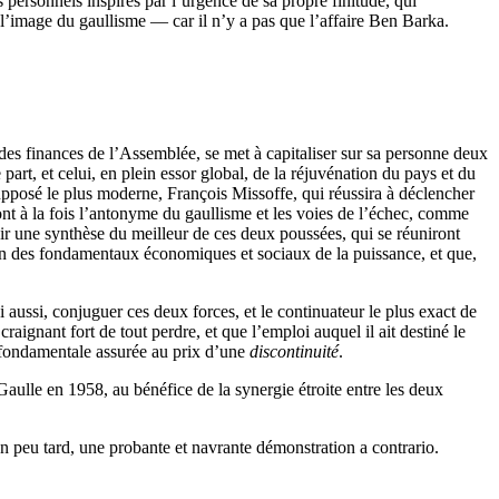
ersonnels inspirés par l’urgence de sa propre finitude, qui
 l’image du gaullisme — car il n’y a pas que l’affaire Ben Barka.
 des finances de l’Assemblée, se met à capitaliser sur sa personne deux
art, et celui, en plein essor global, de la réjuvénation du pays et du
upposé le plus moderne, François Missoffe, qui réussira à déclencher
sont à la fois l’antonyme du gaullisme et les voies de l’échec, comme
ir une synthèse du meilleur de ces deux poussées, qui se réuniront
ion des fondamentaux économiques et sociaux de la puissance, et que,
ui aussi, conjuguer ces deux forces, et le continuateur le plus exact de
aignant fort de tout perdre, et que l’emploi auquel il ait destiné le
ondamentale assurée au prix d’une
discontinuité
.
Gaulle en 1958, au bénéfice de la synergie étroite entre les deux
un peu tard, une probante et navrante démonstration a contrario.