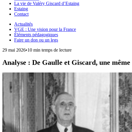
La vie de Valéry Giscard d’Estaing
Estaing
Contact
Actualités
VGE : Une vision pour la France
Éléments pédagogiques
Faire un don ou un legs
29 mai 2026
•
10 min temps de lecture
Analyse : De Gaulle et Giscard, une même 