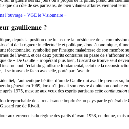
 la guerre des six jours ou à propos de la pilule, prend des chemins p
que du côté de ses partisans, de bien vilaines affaires viennent ternir
ans l’ouvrage « VGE le Visionnaire »
eur gaullienne ?
itique, depuis la position que lui assure la présidence de la commission
 celui de la rigueur intellectuelle et politique, donc économique, d’une p
urit réactionnaire, symbolisé par l’insigne maladresse de son membre s
ernes de l’avenir, et ces deux prurits contraires en passe de s’affronter 
ique de « De Gaulle » n’opérant plus bien, Giscard se trouve seul deven
l incarne tout l’éclat du gaullisme fondamental, celui de la reconstruct
 il se trouve de facto avec elle, porté par l’avenir.
identiel, l’authentique héritier d’un de Gaulle qui avait le premier su, l
er du général en 1969, lorsqu’il jouait son œuvre à quitte ou double en cr
e après 1975, masque aux yeux des esprits partisans cette
continuation
f
tion irréprochable de la renaissance imprimée au pays par le général de 
 Giscard rue de Rivoli.
retour aux errements du régime des partis d’avant 1958, en donne, mais 