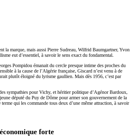
nt la marque, mais aussi Pierre Sudreau, Wilfrid Baumgartner, Yvon
llisme eut d’essentiel, à savoir le sens exact du fondamental.
 Georges Pompidou émanait du cercle presque intime des proches du
ensible à la cause de l’Algérie française, Giscard n’est venu à de
urait plutôt éloigné du lyrisme gaullien. Mais dès 1956, c’est par
 des sympathies pour Vichy, et héritier politique d’Agénor Bardoux,
s le jeune député du Puy de Dôme pour armer son gouvernement de la
me terme qui les commande tous deux d’une même attraction, à savoir
e économique forte