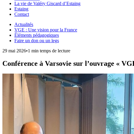
La vie de Valéry Giscard d’Estaing
Estaing
Contact
Actualités
VGE : Une vision pour la France
Éléments pédagogiques
Faire un don ou un legs
29 mai 2026
•
1 min temps de lecture
Conférence à Varsovie sur l’ouvrage « VGE